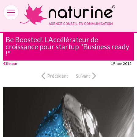
Be Boosted! L'Accélérateur de
croissance pour startup "Business ready
!"
Retour
19 nov. 2015
Précédent
Suivant