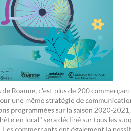
es de Roanne, c'est plus de 200 commerçant
pour une même stratégie de communication
ons programmées sur la saison 2020-2021, 
'achète en local" sera décliné sur tous les 
s. Les commerçants ont également la possib